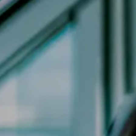
Jeep
Alfa Romeo
Dacia
Renault
Ford
Opel
Vedi tutti i marchi