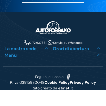
0172 637384
Scrivici su Whatsapp
La nostra sede
Orari di apertura
Menu
Seguici sui social:
P. Iva 03915930048
Cookie Policy
Privacy Policy
Sito creato da
etinet.it
Le tue preferenze relative alla privacy