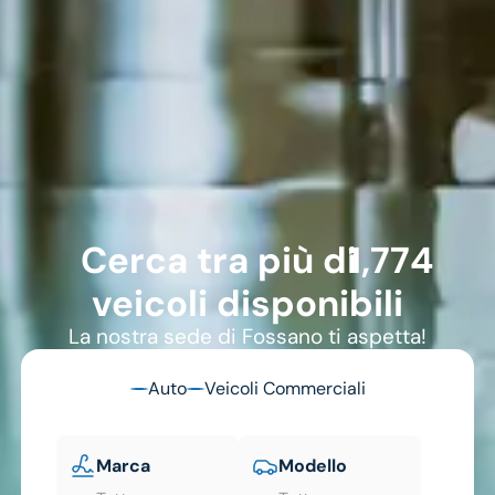
1774
Cerca tra più di
veicoli disponibili
La nostra sede di Fossano ti aspetta!
Auto
Veicoli Commerciali
Marca
Modello