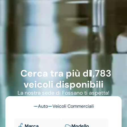
1783
Cerca tra più di
veicoli disponibili
La nostra sede di Fossano ti aspetta!
Auto
Veicoli Commerciali
Marca
Modello