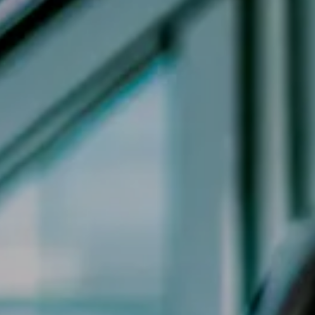
Jeep
Alfa Romeo
Dacia
Renault
Ford
Opel
Vedi tutti i marchi