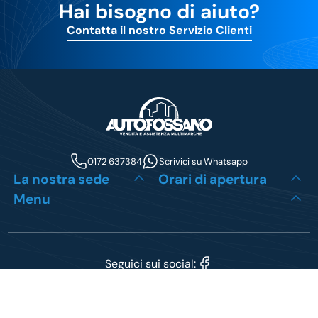
Hai bisogno di aiuto?
Contatta il nostro Servizio Clienti
0172 637384
Scrivici su Whatsapp
La nostra sede
Orari di apertura
Menu
Seguici sui social:
P. Iva 03915930048
Cookie Policy
Privacy Policy
Sito creato da
etinet.it