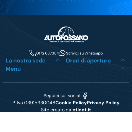
0172 637384
Scrivici su Whatsapp
La nostra sede
Orari di apertura
Menu
Seguici sui social:
P. Iva 03915930048
Cookie Policy
Privacy Policy
Sito creato da
etinet.it
Le tue preferenze relative alla privacy