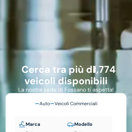
1774
Cerca tra più di
veicoli disponibili
La nostra sede di Fossano ti aspetta!
Auto
Veicoli Commerciali
Marca
Modello