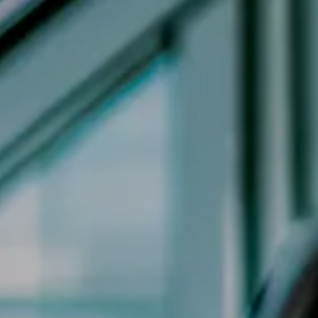
Jeep
Alfa Romeo
Dacia
Renault
Ford
Opel
Vedi tutti i marchi